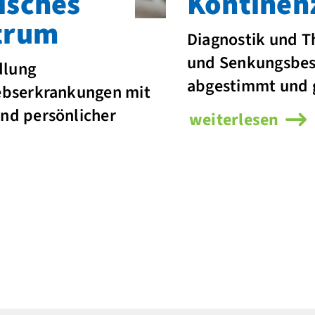
isches
Kontinen
trum
Diagnostik und T
und Senkungsbes
dlung
abgestimmt und g
ebserkrankungen mit
nd persönlicher
weiterlesen