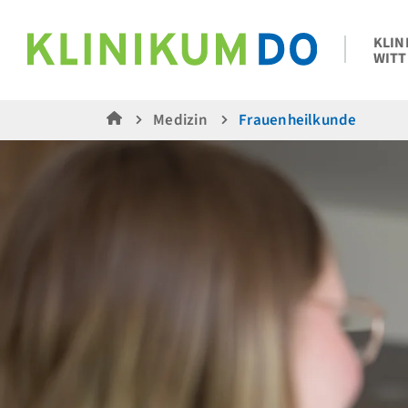
KLIN
WITT
Medizin
Frauenheilkunde