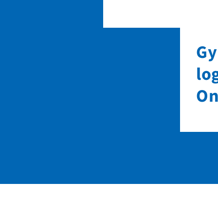
Gy
lo
On