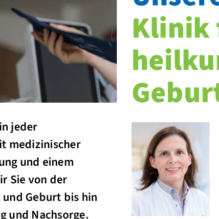
Klinik
heilk
Geburt
in jeder
t medizinischer
ung und einem
r Sie von der
 und Geburt bis hin
g und Nachsorge.