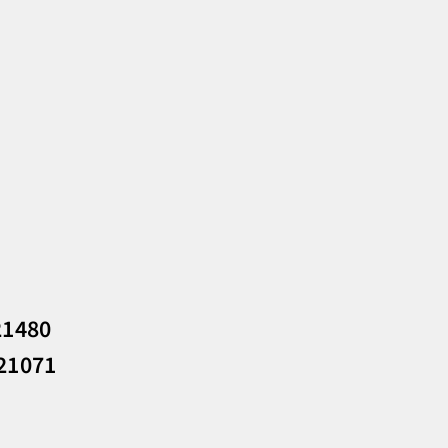
21480
 21071