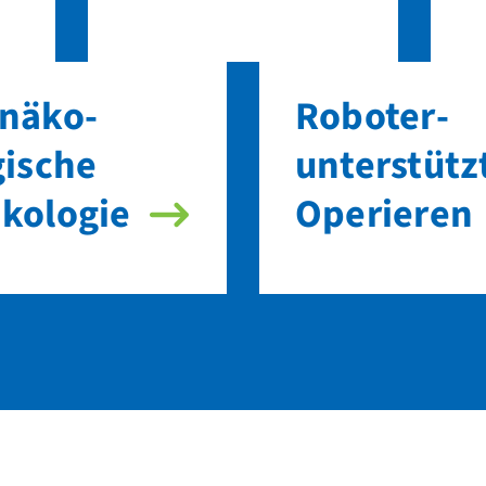
näko­
Roboter­
gische
unterstütz
ko­logie
Operieren