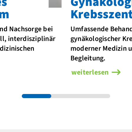
es
Gynäkolog
um
Krebsszen
und Nachsorge bei
Umfassende Behan
l, interdisziplinär
gynäkologischer Kr
dizinischen
moderner Medizin u
Begleitung.
weiterlesen