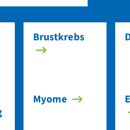
Brust­krebs
D
Myome
g