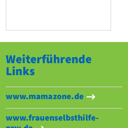
Weiterführende
Links
www.mamazone.de
www.frauenselbsthilfe-