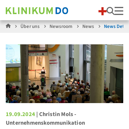
Suche
Über uns
Newsroom
News
News Detai
19.09.2024
| Christin Mols -
Unternehmenskommunikation