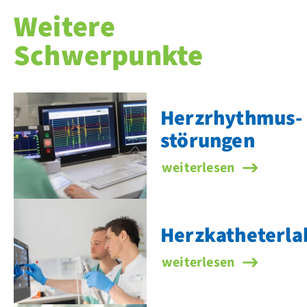
Weitere
Schwerpunkte
Herzrhythmus­
störungen
Herzrhythmus­störunge
weiterlesen
Herzkatheterla
Herzkatheterlabor
weiterlesen