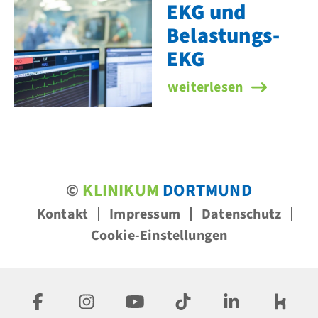
EKG und
Belastungs-
EKG
EKG und Belastungs-EK
weiterlesen
©
KLINIKUM
DORTMUND
Kontakt
Impressum
Datenschutz
Cookie-Einstellungen