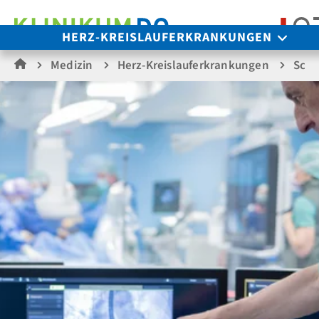
S
HERZ-KREISLAUFERKRANKUNGEN
Medizin
Herz-Kreislauferkrankungen
Sch