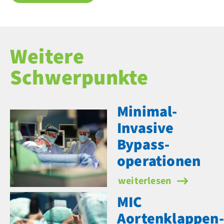
Weitere
Schwerpunkte
Minimal-
Invasive
Bypass­
operationen
Minimal-Invasive Bypas
weiterlesen
MIC
Aortenklappen­