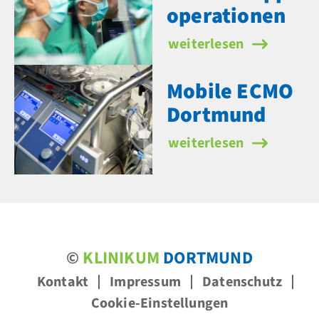
operationen
MIC Aortenklappen­oper
weiterlesen
Mobile ECMO
Dortmund
Mobile ECMO Dortmund
weiterlesen
©
KLINIKUM
DORTMUND
Kontakt
Impressum
Datenschutz
Cookie-Einstellungen