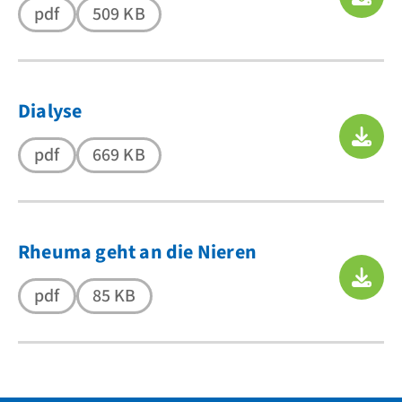
pdf
509 KB
Dialyse
pdf
669 KB
Rheuma geht an die Nieren
pdf
85 KB