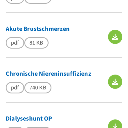
Akute Brustschmerzen
pdf
81 KB
Chronische Niereninsuffizienz
pdf
740 KB
Dialyseshunt OP