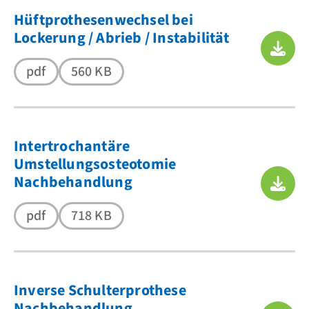
Hüftprothesenwechsel bei
Lockerung / Abrieb / Instabilität
pdf
560 KB
Intertrochantäre
Umstellungsosteotomie
Nachbehandlung
pdf
718 KB
Inverse Schulterprothese
Nachbehandlung