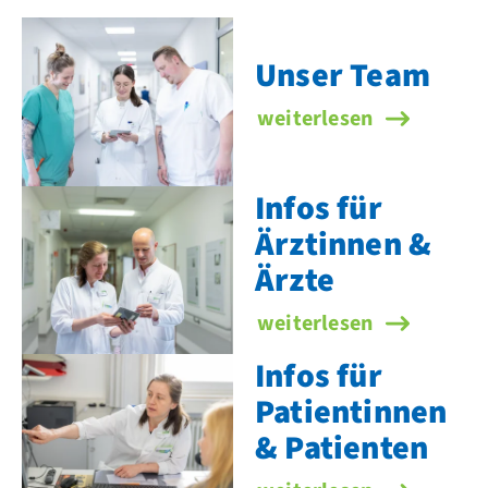
Unser Team
Unser Team
weiterlesen
Infos für
Ärztinnen &
Ärzte
Infos für Ärztinnen & Är
weiterlesen
Infos für
Patientinnen
& Patienten