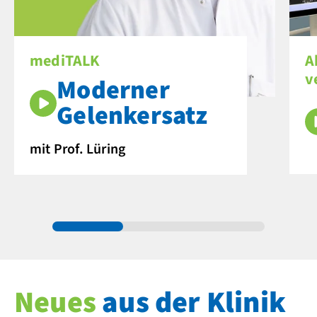
mediTALK
A
v
Moderner
Gelenkersatz
mit Prof. Lüring
Neues
aus der Klinik