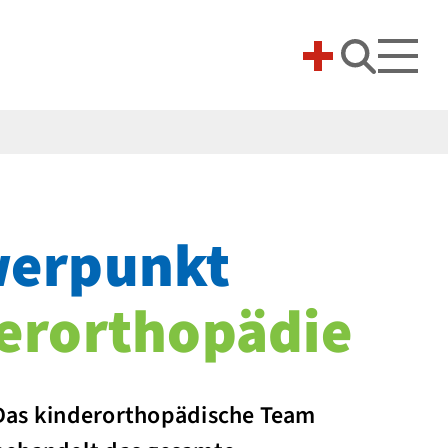
Suche 
erpunkt
erorthopädie
Das kinderorthopädische Team