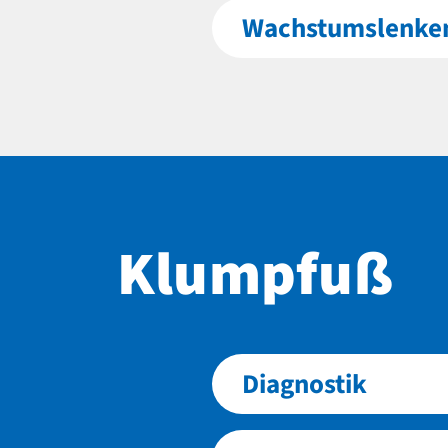
Wachstumslenke
Klumpfuß
Diagnostik