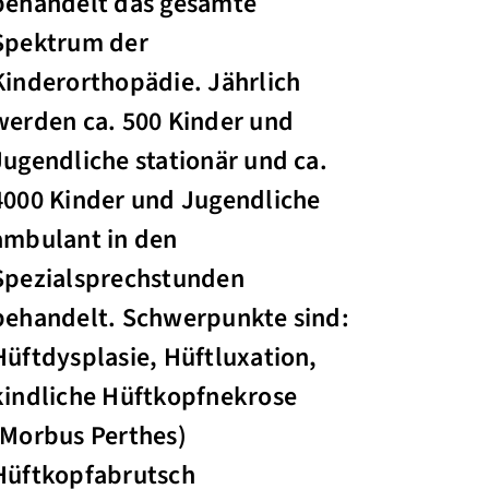
behandelt das gesamte
Spektrum der
Kinderorthopädie. Jährlich
werden ca. 500 Kinder und
Jugendliche stationär und ca.
4000 Kinder und Jugendliche
ambulant in den
Spezialsprechstunden
behandelt. Schwerpunkte sind:
Hüftdysplasie, Hüftluxation,
kindliche Hüftkopfnekrose
(Morbus Perthes)
Hüftkopfabrutsch