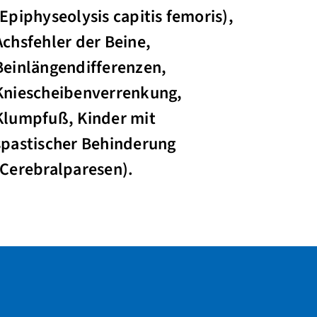
(Epiphyseolysis capitis femoris),
Achsfehler der Beine,
Beinlängendifferenzen,
Kniescheibenverrenkung,
Klumpfuß, Kinder mit
spastischer Behinderung
(Cerebralparesen).