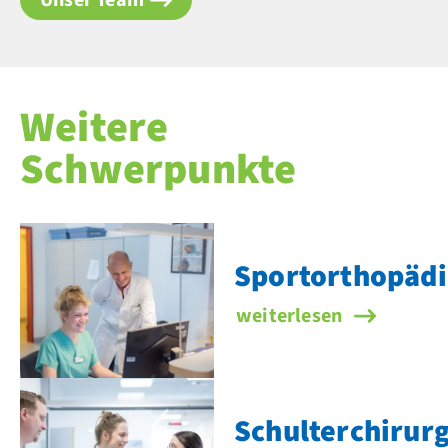
Unser Team
Weitere
Schwerpunkte
Sportorthopädi
Sportorthopädie
weiterlesen
Schulterchirurg