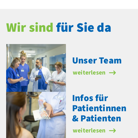
Wir sind
für Sie da
Unser Team
Unser Team
weiterlesen
Infos für
Patientinnen
& Patienten
Infos für Patientinnen 
weiterlesen