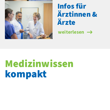
Infos für
Ärztinnen &
Ärzte
Infos für Ärztinnen & Är
weiterlesen
Medizinwissen
kompakt