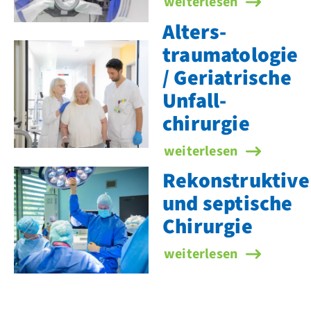
Becken- und Wirbel­säul
weiterlesen
Alters­
traumatologie
/ Geriatrische
Unfall­
chirurgie
Alters­traumatologie / G
weiterlesen
Rekonstruktive
und septische
Chirurgie
Rekonstruktive und sept
weiterlesen