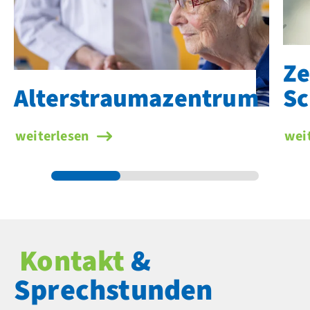
Ze
Alterstraumazentrum
Sc
weiterlesen
wei
Kontakt
&
Sprechstunden