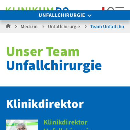
Suche
UNFALLCHIRURGIE
Medizin
Unfallchirurgie
Team Unfallchirur
Unser Team
Unfallchirurgie
Klinikdirektor
Klinikdirektor