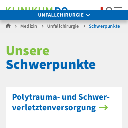
Suche
UNFALLCHIRURGIE
Medizin
Unfallchirurgie
Schwerpunkte
Unsere
Schwerpunkte
Polyt­rauma- und Schwer­
verletzten­versorgung