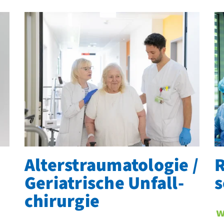
Alters­traumatologie /
R
Geriatrische Unfall­
s
chirurgie
letzungen
R
w