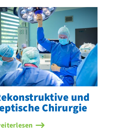
ekonstruktive und
eptische Chirurgie
ekonstruktive und septische Chirurgie
eiterlesen