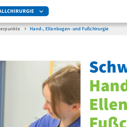
ALLCHIRURGIE
erpunkte
Hand-, Ellenbogen- und Fuß­chirurgie
Schw
Hand
Elle
Fuß­