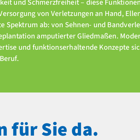
keit und Schmerzfreiheit – diese Funktione
 Versorgung von Verletzungen an Hand, Ell
te Spektrum ab: von Sehnen- und Bandverl
 Replantation amputierter Gliedmaßen. Mode
rtise und funktionserhaltende Konzepte sic
Beruf.
n für Sie da.