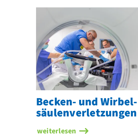
Becken- und Wirbel­
säulen­verletzungen
Becken- und Wirbel­säulen­ver
weiterlesen