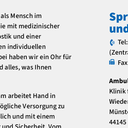
Spr
e als Mensch im
un
Sie mit medizinischer
stik und einer
Tel
en individuellen
(Zentr
bei haben wir ein Ohr für
Fax
d alles, was Ihnen
Ambu
Klinik
am arbeitet Hand in
Wieder
ögliche Versorgung zu
Münste
slich und mit einem
44145
 und Sicherheit. Vom