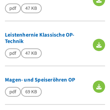
pdf
47 KB
Leistenhernie Klassische OP-
Technik
pdf
47 KB
Magen- und Speiseröhren OP
pdf
69 KB