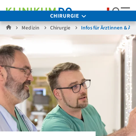
Suche
CHIRURGIE
Medizin
Chirurgie
Infos für Ärztinnen & Ärz