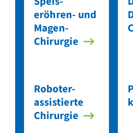
Speis­
eröhren- und
Magen-
C
Chirurgie
Roboter-
P
assistierte
k
Chirurgie