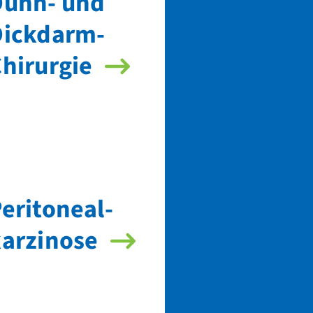
Dünn- und
Dickdarm-
hirurgie
eritoneal­
arzinose