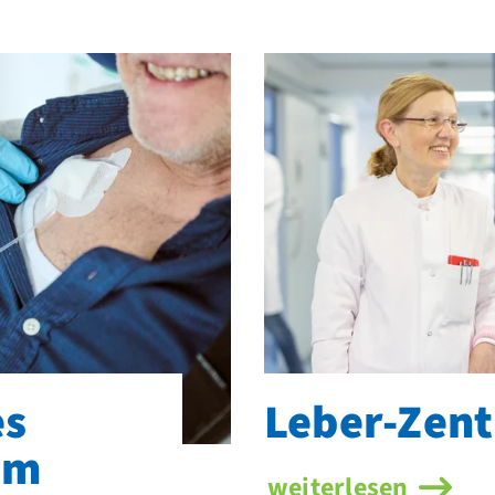
es
Leber-Zen
um
weiterlesen