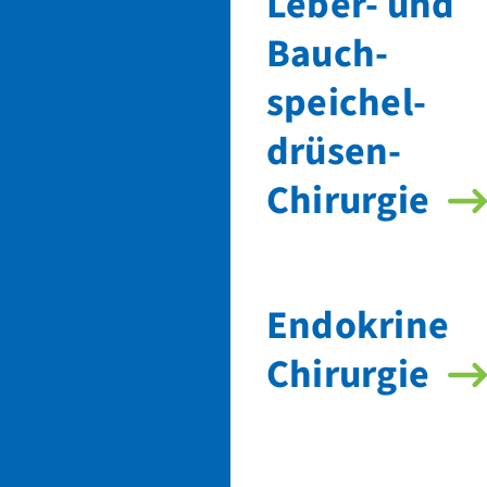
Leber- und
Bauch­
speichel­
drüsen-
Chirurgie
Endokrine
Chirurgie