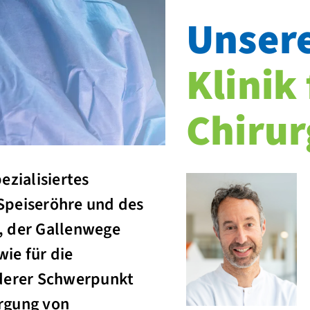
Unser
Klinik 
Chirur
pezialisiertes
Speiseröhre und des
, der Gallenwege
ie für die
nderer Schwerpunkt
orgung von