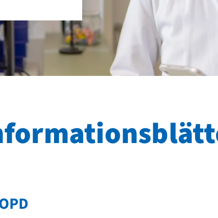
nformationsblätt
COPD