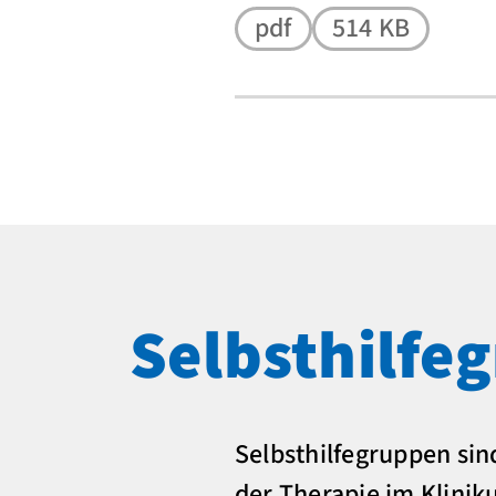
pdf
514 KB
Selbsthilfe
Selbsthilfegruppen sin
der Therapie im Klin