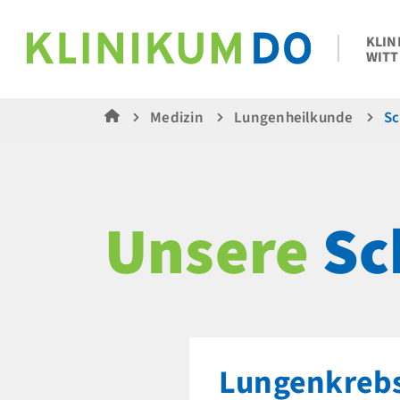
KLIN
WITT
Medizin
Lungenheilkunde
S
Unsere
Sc
Lungenkreb