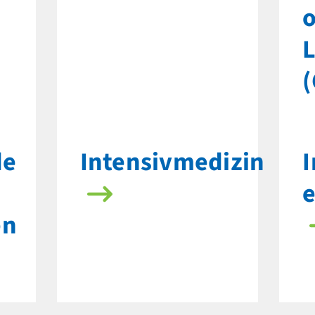
o
de
Intensivmedizin
I
en