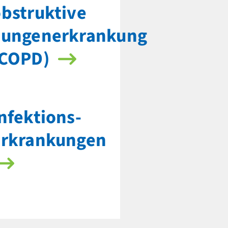
bstruktive
Lungenerkrankung
(COPD)
nfektions­
erkrankungen