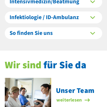
Intensivmedizin/Beatmung
Infektiologie / ID-Ambulanz
So finden Sie uns
Wir sind
für Sie da
Unser Team
Unser Team
weiterlesen