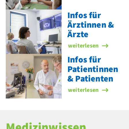
Infos für
Ärztinnen &
Ärzte
Infos für Ärztinnen & Är
weiterlesen
Infos für
Patientinnen
& Patienten
Infos für Patientinnen 
weiterlesen
Medizinwissen