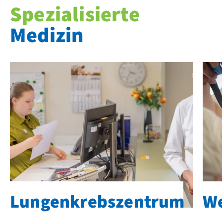
Spezialisierte
Medizin
Lungenkrebszentrum
W